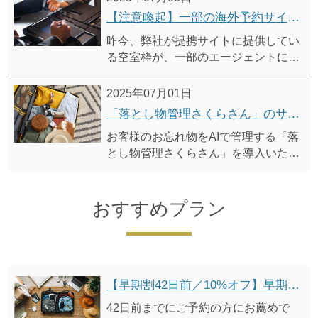
（予定）より適用開始いたします。
【注意喚起】一部の海外予約サイト（Agoda等）ご利用時の注意事項に関するご案内
昨今、弊社が提携サイトに提供してい
る空室枠が、一部のエージェントによ
る海外予約サイト（Agoda等）への転
売によりトラブルが発生しています。
2025年07月01日
尚、ホテルビスタにおいては上記トラ
「落とし物管理さくらさん」のサービス開始について
ブルが解消するまでの間、Agodaの直
お客様のお忘れ物をAIで管理する「落
接販売を一時停止します。
とし物管理さくらさん」を導入いたし
トラブル回避のためにも、ホテルビス
ました。
タ公式サイトからのご予約をお薦めし
24時間365日いつでも、ホテルに保管
ます。
されている遺失物の中から、お客様の
おすすめプラン
お忘れ物の所在をお問い合わせいただ
けます。
【早期割42日前／10%オフ】早期予約割引プラン（朝食付）
42日前までにご予約の方にお薦めで