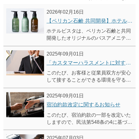
2026年02月16日
【ペリカン石鹸 共同開発】ホテルビスタ オリジナル バスアメニティ
ホテルビスタは、ペリカン石鹸と共同
開発したオリジナルのバスアメニティ
を導入しました。
心地よい泡立ちと香りの移ろいをお愉
2025年09月01日
しみいただけます。
「カスタマーハラスメントに対する基本方針」および「利用規則」策定に関するお知らせ
このたび、お客様と従業員双方が安心
して接することができる環境を守るた
め、「カスタマーハラスメントに対す
る基本方針」および「利用規則」を策
2025年09月01日
定いたしました。
宿泊約款改定に関するお知らせ
このたび、宿泊約款の一部を改定いた
しますので、民法第548条の4に基づ
き、事前にご案内申し上げます。
改定後の宿泊約款は、2025年10月1日
2025年07月03日