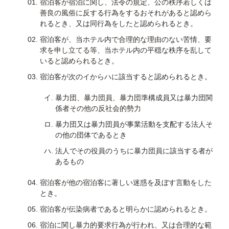
宿泊客が宿泊に関し、法令の規定、公の秩序若しくは
善良の風俗に反する行為をするおそれがあると認めら
れるとき、又は同行為をしたと認められるとき。
宿泊客が、当ホテル内で合理的な理由のない苦情、要
求を申し立てる等、当ホテル内の平穏な秩序を乱して
いると認められるとき。
宿泊客が次のイからハに該当すると認められるとき。
暴力団、暴力団員、暴力団準構成員又は暴力団関
係者その他の反社会的勢力
暴力団又は暴力団員が事業活動を支配する法人そ
の他の団体であるとき
法人でその役員のうちに暴力団員に該当する者が
あるもの
宿泊客が他の宿泊客に著しい迷惑を及ぼす言動をした
とき。
宿泊客が伝染病者であると明らかに認められるとき。
宿泊に関し暴力的要求行為が行われ、又は合理的な範