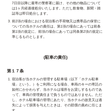
7日目以降に最寄の警察署に届け、その他の物品について
は1ヶ月経過後処分いたします。ただし飲食物、新聞・雑
誌等は即日処分します。
前2項の場合における宿泊客の手荷物又は携帯品の保管に
ついての当ホテルの責任は、第1項の場合にあっては前条
第1項の規定に、前項の場合にあっては同条第2項の規定に
準じるものとします。
(駐車の責任)
第１７条
宿泊客が当ホテルの管理する駐車場（以下「ホテル駐車
場」という。）をご利用になる場合、車両のキーの寄託の
如何にかかわらず、当ホテルは場所をお貸しするものであ
って、車両の管理責任まで負うものではありません。ただ
し、ホテル駐車場の管理にあたり、当ホテルの故意又は過
失によって損害を与えたときは、その賠償の責めに任じま
す。