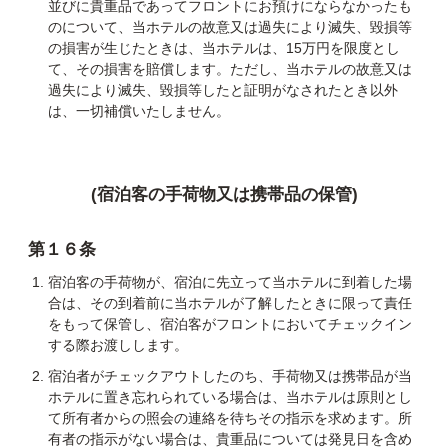
並びに貴重品であってフロントにお預けにならなかったも
のについて、当ホテルの故意又は過失により滅失、毀損等
の損害が生じたときは、当ホテルは、15万円を限度とし
て、その損害を賠償します。ただし、当ホテルの故意又は
過失により滅失、毀損等したと証明がなされたとき以外
は、一切補償いたしません。
(宿泊客の手荷物又は携帯品の保管)
第１６条
宿泊客の手荷物が、宿泊に先立って当ホテルに到着した場
合は、その到着前に当ホテルが了解したときに限って責任
をもって保管し、宿泊客がフロントにおいてチェックイン
する際お渡しします。
宿泊者がチェックアウトしたのち、手荷物又は携帯品が当
ホテルに置き忘れられている場合は、当ホテルは原則とし
て所有者からの照会の連絡を待ちその指示を求めます。所
有者の指示がない場合は、貴重品については発見日を含め