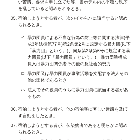
い苦情、要求を申し立てた等、当ホテル内の平穏な秩序
を乱していると認められるとき。
宿泊しようとする者が、次のイからハに該当すると認め
られるとき。
暴力団員による不当な行為の防止等に関する法律(平
成3年法律第77号)第2条第2号に規定する暴力団(以下
「暴力団」という。)、同条第2条第6号に規定する暴
力団員(以下「暴力団員」という。)、暴力団準構成
員又は暴力団関係者その他の反社会的勢力
暴力団又は暴力団員が事業活動を支配する法人その
他の団体であるとき
法人でその役員のうちに暴力団員に該当する者があ
るもの
宿泊しようとする者が、他の宿泊客に著しい迷惑を及ぼ
す言動をしたとき。
宿泊しようとする者が、伝染病者であると明らかに認め
られるとき。