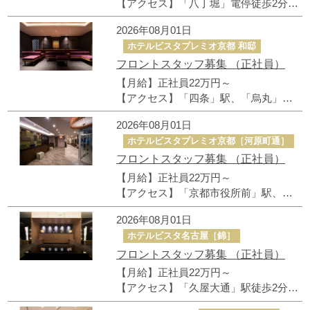
【アクセス】「八丁堀」電停徒歩2分、
「広島」駅徒歩15分
2026年08月01日
よくあるお問合せ
ホテルビスタプレミオ京都 和邸
フロントスタッフ募集 （正社員）
各ホテルからのお知らせ
【月給】正社員22万円～
【アクセス】「四条」駅、「烏丸」駅
ホテルビスタメンバーズクラブ
から徒歩7分、「烏丸御池駅」から徒歩
2026年08月01日
9分
地図から地域を選択してください
ホテルビスタプレミオ京都［河原町通］
採用情報
フロントスタッフ募集 （正社員）
【月給】正社員22万円～
企業情報
【アクセス】「京都市役所前」駅、
「京都河原町」駅、「三条」駅から各
2026年08月01日
徒歩6分
利用規約/ポリシー
ホテルビスタ名古屋［錦］
フロントスタッフ募集 （正社員）
【月給】正社員22万円～
【アクセス】「久屋大通」駅徒歩2分、
「栄」駅徒歩5分