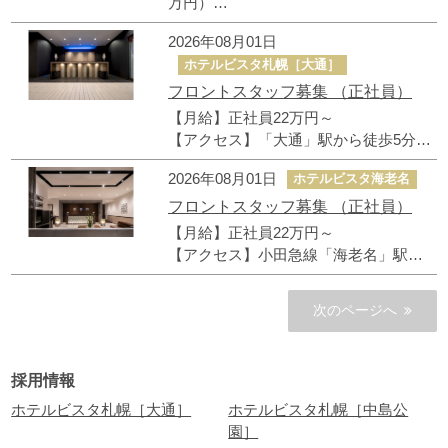
万円）
【アクセス】「東銀座」駅から徒歩3
2026年08月01日
分、「築地市場」駅徒歩4分
ホテルビスタ札幌［大通］
フロントスタッフ募集 （正社員）
【月給】正社員22万円～
【アクセス】「大通」駅から徒歩5分、
「すすきの」駅徒歩4分
2026年08月01日
ホテルビスタ海老名
フロントスタッフ募集 （正社員）
【月給】正社員22万円～
【アクセス】小田急線「海老名」駅徒
歩3分、相鉄線「海老名」駅徒歩5分
次のページへ
採用情報
ホテルビスタ札幌［大通］
ホテルビスタ札幌［中島公
園］