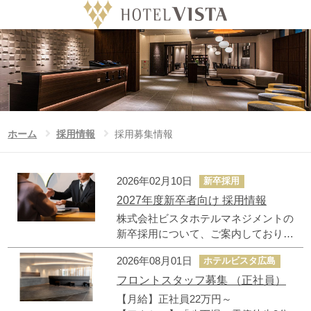
ホテル
Language
日付未定
チェックイン日
ホーム
採用募集情報
ホーム
採用情報
採用募集情報
泊数
室数
大人
ビスタのこだわり
2026年02月10日
新卒採用
泊
室
人/室
2027年度新卒者向け 採用情報
公式サイト予約特典
お子様
株式会社ビスタホテルマネジメントの
人/室
新卒採用について、ご案内しておりま
ビスタグループホテル一覧
す。
2026年08月01日
ホテルビスタ広島
ニュース
フロントスタッフ募集 （正社員）
【月給】正社員22万円～
フォトギャラリー